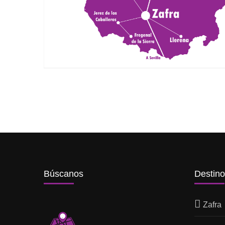
Búscanos
Destin
Zafra