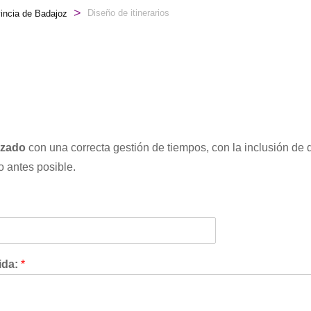
>
Diseño de itinerarios
incia de Badajoz
s
izado
con una correcta gestión de tiempos, con la inclusión de d
o antes posible.
ida:
*