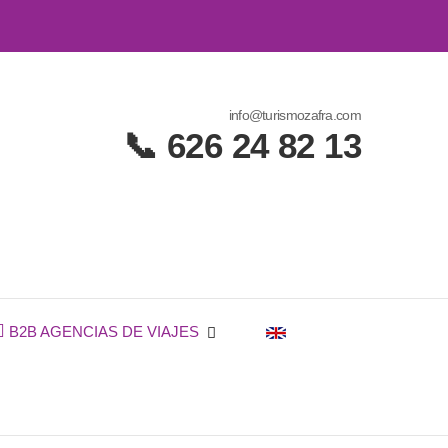
info@turismozafra.com
📞 626 24 82 13
 en Zafra, Jerez y el Sur de Badajoz.
al en Zafra | Visitas
€
ENG
B2B AGENCIAS DE VIAJES