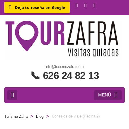
e
info@turismozafra.com
a
📞 626 24 82 13
Z
y
MENÚ
>
>
Consejos de viaje
(Página 2)
Turismo Zafra
Blog