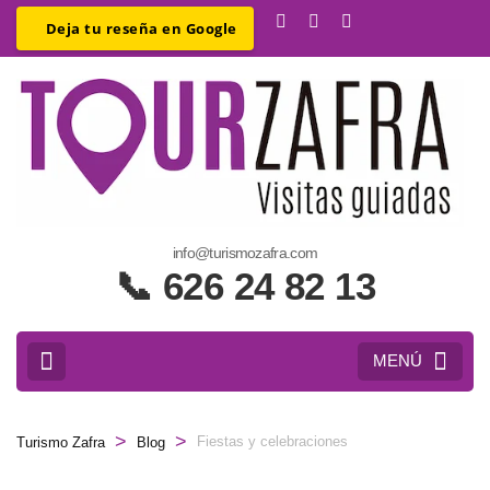
e
info@turismozafra.com
a
📞 626 24 82 13
Z
y
MENÚ
>
>
Fiestas y celebraciones
Turismo Zafra
Blog