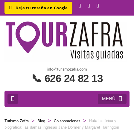
e
info@turismozafra.com
a
📞 626 24 82 13
Z
y
MENÚ
>
>
>
Ruta histórica y
Turismo Zafra
Blog
Colaboraciones
biográfica: las damas inglesas Jane Dormer y Margaret Harrington