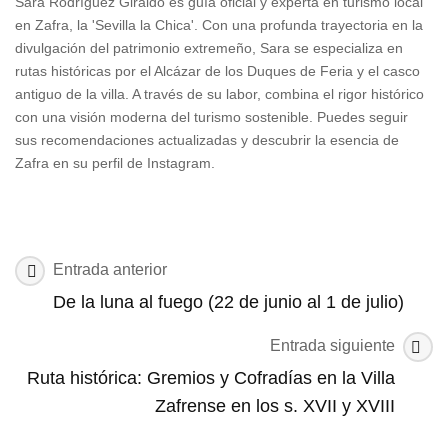
Sara Rodríguez Giraldo es guía oficial y experta en turismo local
en Zafra, la 'Sevilla la Chica'. Con una profunda trayectoria en la
divulgación del patrimonio extremeño, Sara se especializa en
rutas históricas por el Alcázar de los Duques de Feria y el casco
antiguo de la villa. A través de su labor, combina el rigor histórico
con una visión moderna del turismo sostenible. Puedes seguir
sus recomendaciones actualizadas y descubrir la esencia de
Zafra en su perfil de Instagram.
Navegación
Entrada anterior
de
De la luna al fuego (22 de junio al 1 de julio)
las
Entrada siguiente
entradas
Ruta histórica: Gremios y Cofradías en la Villa
Zafrense en los s. XVII y XVIII