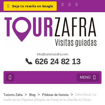
info@turismozafra.com
📞 626 24 82 13
MENÚ
>
>
>
Zafra Ducal: La
Turismo Zafra
Blog
Píldoras de historia
huella de los Figueroa (Duques de Feria) en la «Sevilla la Chica»